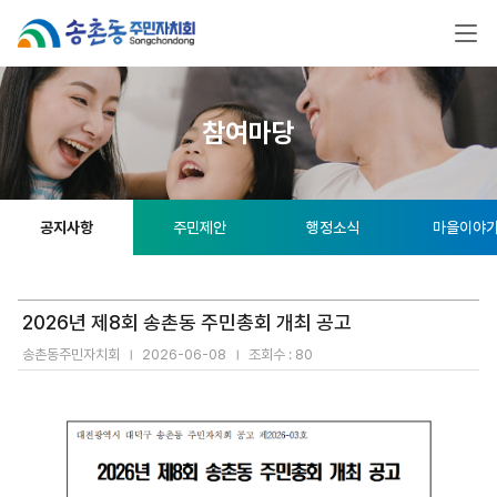
참여마당
공지사항
주민제안
행정소식
마을이야
2026년 제8회 송촌동 주민총회 개최 공고
송촌동주민자치회
2026-06-08
조회수 : 80