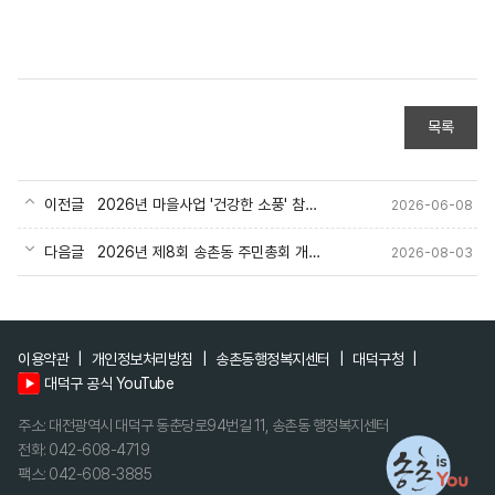
목록
이전글
2026년 마을사업 '건강한 소풍' 참여자 모집
2026-06-08
다음글
2026년 제8회 송촌동 주민총회 개최결과 공고
2026-08-03
이용약관
개인정보처리방침
송촌동행정복지센터
대덕구청
대덕구 공식 YouTube
주소: 대전광역시 대덕구 동춘당로94번길 11, 송촌동 행정복지센터
전화: 042-608-4719
팩스: 042-608-3885