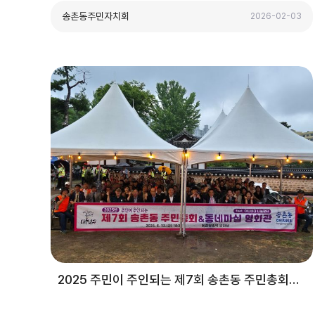
송촌동주민자치회
2026-02-03
2025 주민이 주인되는 제7회 송촌동 주민총회&동네마실 영화관(feat.아나바다 나눔장터...