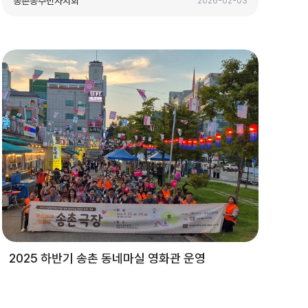
송촌동주민자치회
2026-02-03
2025 하반기 송촌 동네마실 영화관 운영