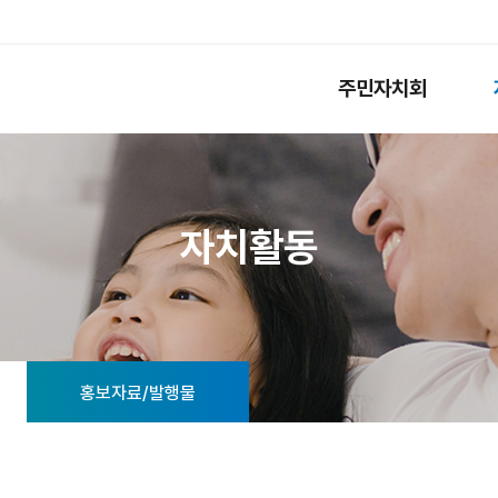
주민자치회
자치활동
홍보자료/발행물