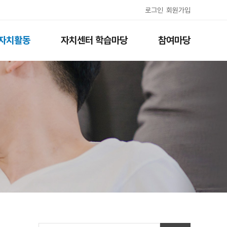
로그인
회원가입
자치활동
자치센터 학습마당
참여마당