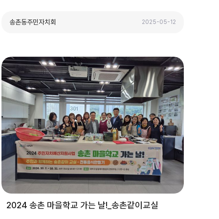
송촌동주민자치회
2025-05-12
2024 송촌 마을학교 가는 날!_송촌같이교실