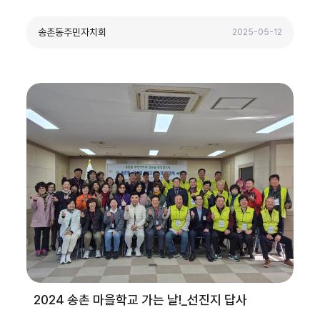
송촌동주민자치회
2025-05-12
2024 송촌 마을학교 가는 날!_선진지 답사