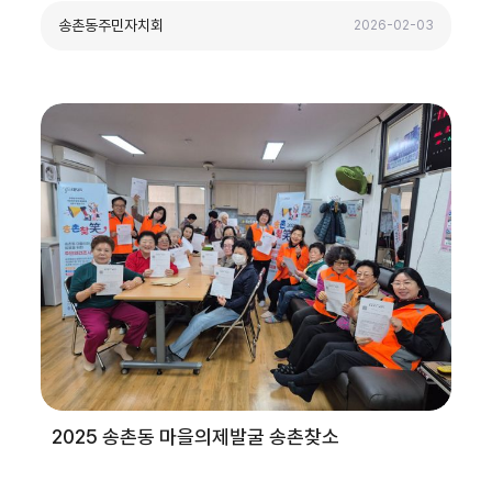
송촌동주민자치회
2026-02-03
2025 송촌동 마을의제발굴 송촌찾소