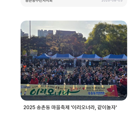
송촌동주민자치회
2026-08-03
2025 송촌동 마을축제 '이리오너라, 같이놀자'