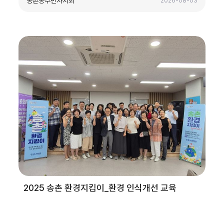
송촌동주민자치회
2026-08-03
2025 송촌 환경지킴이_환경 인식개선 교육