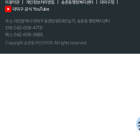
이용약관
개인정보처리방침
송촌동행정복지센터
대덕구청
대덕구 공식 YouTube
주소: 대전광역시 대덕구 동춘당로94번길 11, 송촌동 행정복지센터
전화: 042-608-4719
팩스: 042-608-3885
Copyright 송촌동주민자치회. All rights reserved.