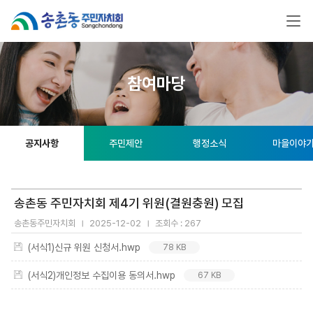
참여마당
공지사항
주민제안
행정소식
마을이야
송촌동 주민자치회 제4기 위원(결원충원) 모집
송촌동주민자치회
2025-12-02
조회수 : 267
(서식1)신규 위원 신청서.hwp
78 KB
(서식2)개인정보 수집이용 동의서.hwp
67 KB